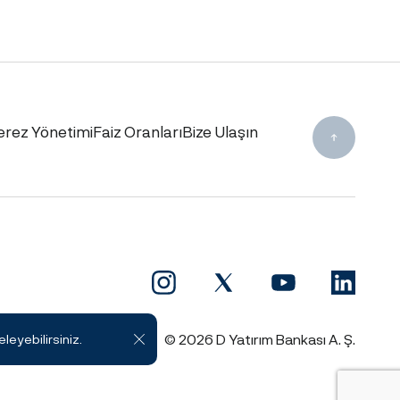
erez Yönetimi
Faiz Oranları
Bize Ulaşın
© 2026 D Yatırım Bankası A. Ş.
eleyebilirsiniz.