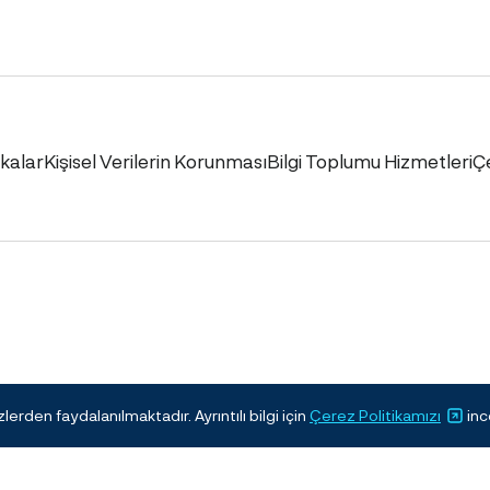
ikalar
Kişisel Verilerin Korunması
Bilgi Toplumu Hizmetleri
Ç
erden faydalanılmaktadır. Ayrıntılı bilgi için
Çerez Politikamızı
inc