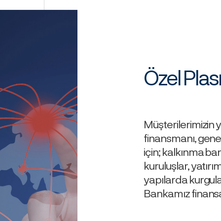
Özel Pla
Müşterilerimizin y
finansmanı, genel
için; kalkınma bank
kuruluşlar, yatırı
yapılarda kurgul
Bankamız finansa