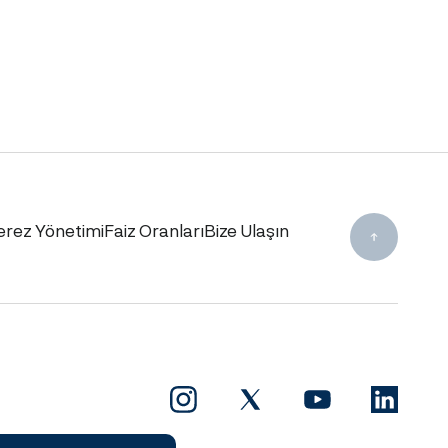
erez Yönetimi
Faiz Oranları
Bize Ulaşın