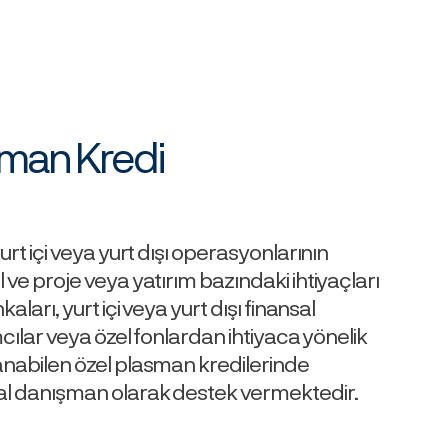
sman Kredi
urt içi veya yurt dışı operasyonlarının
 ve proje veya yatırım bazındaki ihtiyaçları
aları, yurt içi veya yurt dışı finansal
mcılar veya özel fonlardan ihtiyaca yönelik
anabilen özel plasman kredilerinde
l danışman olarak destek vermektedir.