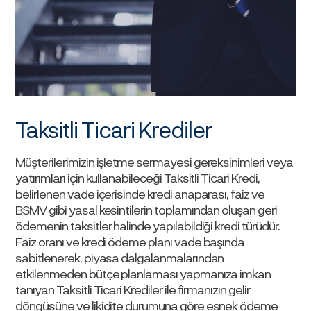
Taksitli Ticari Krediler
Müşterilerimizin işletme sermayesi gereksinimleri veya
yatırımları için kullanabileceği Taksitli Ticari Kredi,
belirlenen vade içerisinde kredi anaparası, faiz ve
BSMV gibi yasal kesintilerin toplamından oluşan geri
ödemenin taksitler halinde yapılabildiği kredi türüdür.
Faiz oranı ve kredi ödeme planı vade başında
sabitlenerek, piyasa dalgalanmalarından
etkilenmeden bütçe planlaması yapmanıza imkan
tanıyan Taksitli Ticari Krediler ile firmanızın gelir
döngüsüne ve likidite durumuna göre esnek ödeme