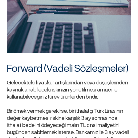
Forward (Vadeli Sözleşmeler)
Gelecekteki fiyat/kur artışlarından veya düşüşlerinden
kaynaklanabilecek riskinizin yönetilmesi amacı ile
kullanabileceğiniz türev ürünlerden biridir.
Bir örnek vermek gerekirse, bir ithalatçı Türk Lirasının
değer kaybetmesi riskine karşılık 3 ay sonrasında
ithalat bedelini ödeyeceği malın TL cinsi maliyetini
bugünden sabitlemek isterse, Bankamız ile 3 ay vadeli